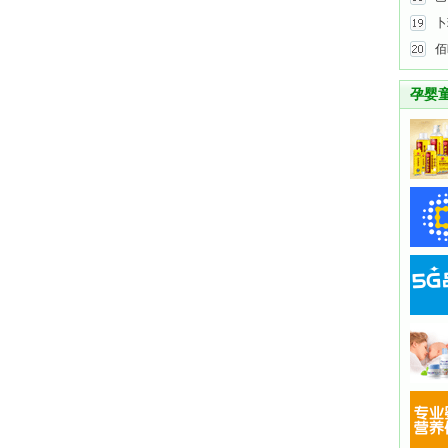
卜
佰
孕婴