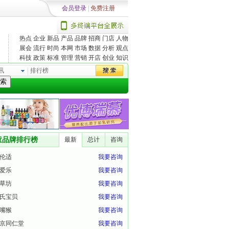
会员登录
|
免费注册
热点
企业
新品
产品
品牌
招商
门店
人物
展会
流行
时尚
本网
市场
数据
分析
观点
科技
政策
标准
管理
营销
开店
创业
知识
讯
索
童品牌排行榜
最新
总计
咨询
伦适
我要咨询
爱乐
我要咨询
草坊
我要咨询
氏宝贝
我要咨询
嘴猴
我要咨询
京同仁堂
我要咨询