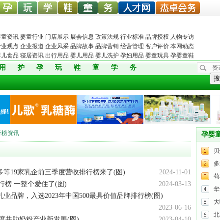
中婴孕
婴童玩
婴童教
孕婴童
儿童服
孕婴机
婴童人才网
杰卓会务
婴童资讯
婴童行业
门店展示
展会信息
政策法规
行业标准
品牌授权
人物专访
行业观点
企业报道
企业风采
品牌故事
品牌营销
经营管理
客户评价
本网动态
婴儿食品
寝居资讯
出行用品
婴儿用品
婴儿洗护
孕妇用品
婴童玩具
孕婴童鞋
用
护
孕
玩
鞋
童
学
务
资
网
具网
育
鞋网
装
构
搜
行榜资讯
孕婴
贝
多
等19家乳企前三季度营收排行榜来了(图)
2024-11-01
荀
榜 一整个爱住了(图)
2024-03-13
华
业品牌，入选2023年中国500最具价值品牌排行榜(图)
大
2023-06-16
北
度共助奶粉产业新发展(图)
2023-04-10