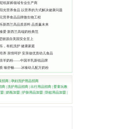
尼纸尿裤领域专业生产商
阳光营养食品 以营养的方式解决健康问题
元营养食品品牌微生物工程
乐新西兰高品质原料 品质赢未来
臻爱 新西兰高端奶粉典范
lli璧丽源自美国安全至上
乐，有机洗护 健康家庭
培养 亲情呵护 安亲做优质幼儿食品
倍羊奶粉——中国羊乳新锐品牌
质 臻舒畅——冰臻幼儿配方奶粉
装招商
|
孕妇洗护用品招商
招商
|
洗护用品招商
|
出行用品招商
|
婴童玩教
加盟
|
奶瓶加盟
|
护肤用品加盟
|
防蚊用品加盟
|