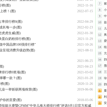
紫
榜(图)
2022-11-16
小
上榜！(图)
2022-07-15
中
率排行榜0(图)
2022-04-29
益
成长每一步(图)
2022-02-23
儿
虎虎生威(图)
2022-01-30
奥
蛋白奶粉排行榜(图)
2021-11-29
爱
价值中国品牌100强排行榜”
2021-10-26
纽
业呈现消费升级趋势(图)
2021-08-11
亢
韵
2021-06-25
墨
图)
2021-04-23
三
排行榜0奖项(图)
2021-03-02
择哪一款？(图)
2021-01-28
珍
行榜(图)
2020-11-26
韵
业一举斩获两项殊荣(图)
2019-06-06
蔓
利贝
护你的至爱(图)
2018-03-06
安
技能大赛暨CPMM“中华儿推大师排行榜”评选9月1日官方权威