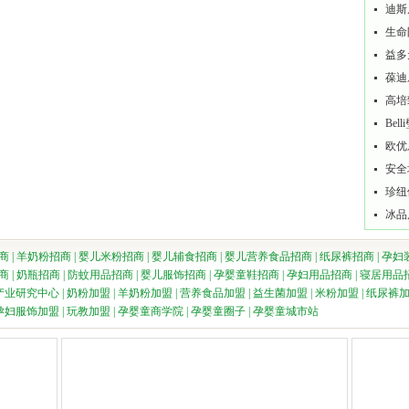
迪斯
生命
益多
葆迪
高培
Be
欧优
安全
珍纽
冰品
商
|
羊奶粉招商
|
婴儿米粉招商
|
婴儿辅食招商
|
婴儿营养食品招商
|
纸尿裤招商
|
孕妇
商
|
奶瓶招商
|
防蚊用品招商
|
婴儿服饰招商
|
孕婴童鞋招商
|
孕妇用品招商
|
寝居用品
产业研究中心
|
奶粉加盟
|
羊奶粉加盟
|
营养食品加盟
|
益生菌加盟
|
米粉加盟
|
纸尿裤
孕妇服饰加盟
|
玩教加盟
|
孕婴童商学院
|
孕婴童圈子
|
孕婴童城市站