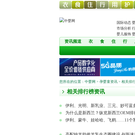
幼儿服
幼儿食
幼儿寝
童车网
幼儿用
幼儿洗
国际动态
市场分析
婴儿服饰
资讯频道
衣
食
住
行
饰网
品网
具网
品网
护网
您所在的位置：
中婴网
>
孕婴童资讯
> 相关排
相关排行榜资讯
伊利、光明、新乳业、三元、妙可蓝多
为什么是新西兰？纵览新西兰OEM排行
伊利、蒙牛、娃哈哈、飞鹤……11个乳
高配纯羊助推羊乳生态圈建设 创新速