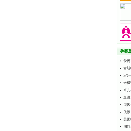
孕婴
爱芮
青蛙
宏乐
米檬
卓儿
纽滋
贝因
优添
英国
图吖