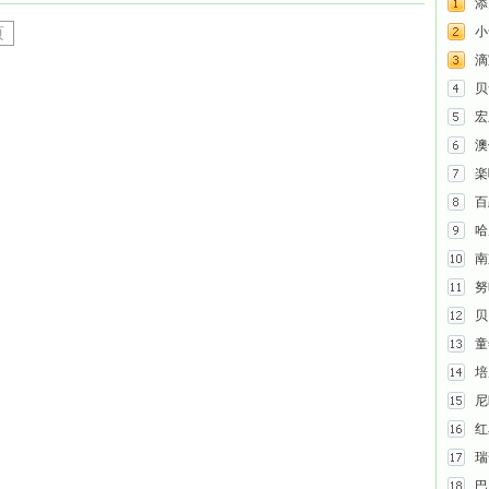
添
小
页
滴
贝
宏
澳
楽
百
哈
南
努
贝
童
培
尼
红
瑞
巴