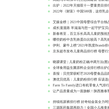
出炉：2022年天猫双十一婴童类目排行
2022年《财富》中国500强，这些乳企
艾媒金榜｜2021中国母婴综合平台独占
成长漫漫路 羊滋滋与您一起守护宝贝
新春将至，百立乐长高高儿童奶预祝您
哪些奶粉中含乳铁蛋白比较高？高乳铁
伊利、蒙牛上榜“2021年凯度Brandz
京东超市发布儿童商品排行榜 母婴行
晓瑷课堂 | 儿童奶粉正确冲调方法(图)
全球食用益生菌原料企业排行榜出炉(
喜报：贝兜荣获町芒2020母婴食品品牌
澳优贝优高：儿童奶粉排行榜 应该选
Farm To Family进口有机零食人气排
让产品质量成为一面旗帜！陕西雅泰乳
持续纸尿裤排行榜 好奇铂金装全力呵
三源医药集团再助力！全国小儿推拿师