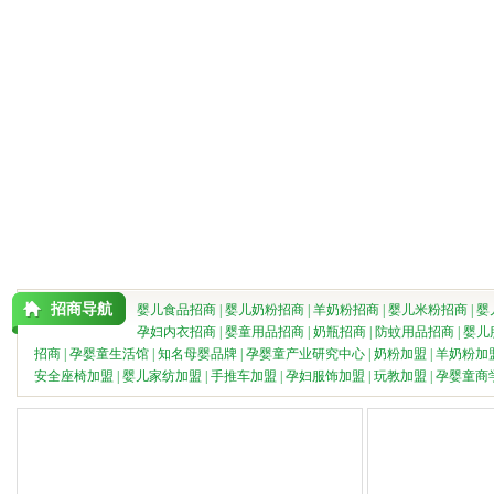
招商导航
婴儿食品招商
|
婴儿奶粉招商
|
羊奶粉招商
|
婴儿米粉招商
|
婴
孕妇内衣招商
|
婴童用品招商
|
奶瓶招商
|
防蚊用品招商
|
婴儿
招商
|
孕婴童生活馆
|
知名母婴品牌
|
孕婴童产业研究中心
|
奶粉加盟
|
羊奶粉加
安全座椅加盟
|
婴儿家纺加盟
|
手推车加盟
|
孕妇服饰加盟
|
玩教加盟
|
孕婴童商