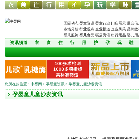
幼儿服
幼儿食
幼儿寝
童车网
幼儿用
幼儿洗
中婴孕
婴童玩
婴童教
孕婴童
儿
国际动态
婴童资讯
婴童行业
门店展示
展会信
市场分析
行业观点
企业报道
企业风采
品牌故
婴儿服饰
婴儿食品
寝居资讯
出行用品
婴儿用
资讯频道
衣
食
住
行
用
护
孕
玩
鞋
饰网
品网
具网
品网
护网
网
具网
育
鞋网
装
您所在的位置：
中婴网
>
孕婴童资讯
> 孕婴童儿童沙发资讯
孕婴童儿童沙发资讯