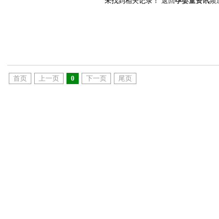
未找到相关记录！
返回
孕婴童资讯
频
首页
上一页
0
下一页
尾页