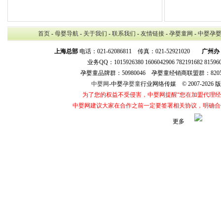
首页
-
母婴导航
-
关于我们
-
联系我们
-
友情链接
-
孕婴童网
-
中婴孕
上海总部
电话：021-62086811 传真：021-52921020
广州办
业务QQ：1015926380 1606042906 782191682 8159
孕婴童品牌群：50980046 孕婴童经销商联盟群：8205
中婴网
-中婴
孕婴童
行业网络传媒 © 2007-202
为了您的权益不受侵害，中婴网提醒“您在加盟代理
中婴网建议大家在合作之前一定要签署相关协议，明确合
更多