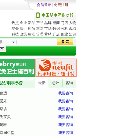
会员登录
|
免费注册
热点
企业
新品
产品
品牌
招商
门店
人物
展会
流行
时尚
本网
市场
数据
分析
观点
科技
政策
标准
管理
营销
开店
创业
知识
讯
索
童品牌排行榜
最新
总计
咨询
伦适
我要咨询
爱乐
我要咨询
草坊
我要咨询
氏宝贝
我要咨询
嘴猴
我要咨询
京同仁堂
我要咨询