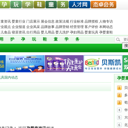
中婴孕
婴童玩
婴童教
孕婴童
儿童服
孕婴机
婴童人才网
杰卓会务
婴童资讯
婴童行业
门店展示
展会信息
政策法规
行业标准
品牌授权
人物专访
行业观点
企业报道
企业风采
品牌故事
品牌营销
经营管理
客户评价
本网动态
婴儿食品
寝居资讯
出行用品
婴儿用品
婴儿洗护
孕妇用品
婴童玩具
孕婴童鞋
用
护
孕
玩
鞋
童
学
务
资
网
具网
育
鞋网
装
构
搜
玩具国内动态
孕婴
贝
多
荀
华
大
北