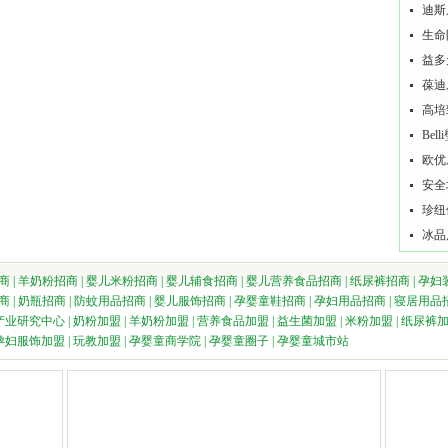
迪斯
生命
益多
葆迪
高培
Be
欧优
安全
珍纽
冰品
商
|
羊奶粉招商
|
婴儿米粉招商
|
婴儿辅食招商
|
婴儿营养食品招商
|
纸尿裤招商
|
孕妇
商
|
奶瓶招商
|
防蚊用品招商
|
婴儿服饰招商
|
孕婴童鞋招商
|
孕妇用品招商
|
寝居用品
产业研究中心
|
奶粉加盟
|
羊奶粉加盟
|
营养食品加盟
|
益生菌加盟
|
米粉加盟
|
纸尿裤
孕妇服饰加盟
|
玩教加盟
|
孕婴童商学院
|
孕婴童圈子
|
孕婴童城市站