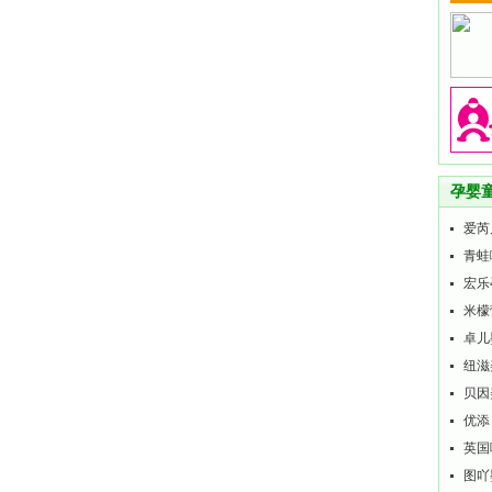
孕婴
爱芮
青蛙
宏乐
米檬
卓儿
纽滋
贝因
优添
英国
图吖