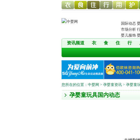
幼儿服
幼儿食
幼儿寝
童车网
幼儿用
幼儿洗
国际动态
市场分析
婴儿服饰
资讯频道
衣
食
住
行
饰网
品网
具网
品网
护网
您所在的位置：
中婴网
>
孕婴童资讯
> 孕婴童
孕婴童玩具国内动态