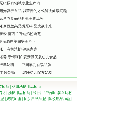
尼纸尿裤领域专业生产商
阳光营养食品 以营养的方式解决健康问题
元营养食品品牌微生物工程
乐新西兰高品质原料 品质赢未来
臻爱 新西兰高端奶粉典范
lli璧丽源自美国安全至上
乐，有机洗护 健康家庭
培养 亲情呵护 安亲做优质幼儿食品
倍羊奶粉——中国羊乳新锐品牌
质 臻舒畅——冰臻幼儿配方奶粉
装招商
|
孕妇洗护用品招商
招商
|
洗护用品招商
|
出行用品招商
|
婴童玩教
加盟
|
奶瓶加盟
|
护肤用品加盟
|
防蚊用品加盟
|