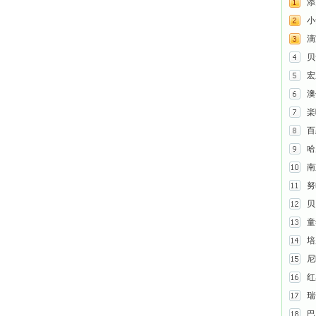
添
小
滴
贝
宏
澳
楽
百
哈
南
努
贝
童
培
尼
红
瑞
巴