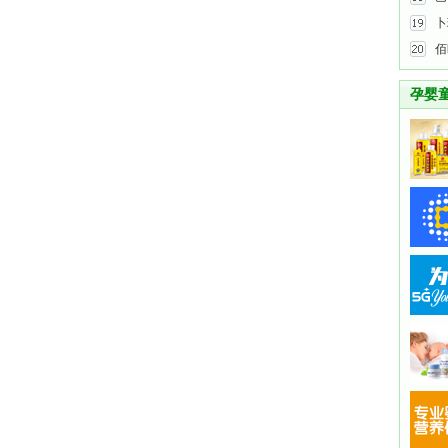
卜
佰
孕婴