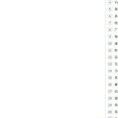
Y
莱
多
纽
广
每
健
欧
朵
五
力
英
爹
拉
施
乖
美