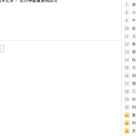
相关记录！
返回
孕婴童资讯
频道
紫
小
中
益
儿
奥
页
爱
纽
亢
韵
墨
三
珍
韵
蔓
利贝
安