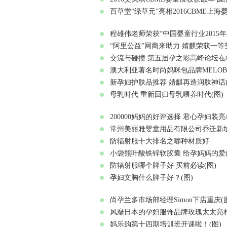
百草堂“绿草元”亮相2016CBME上海婴
程雄伟老师荣获“中国婴童行业2015年
“阿里公益”网商来助力 婧麒荣获一等
交流与碰撞 第五届孕之彩高峰论坛在
澳大利亚著名时尚妈咪包品牌MELOB
新孕妇护肤品推荐 婧麒再造润肤神话(
母乳时代 重新回归母乳喂养时代(图)
200000妈妈的好评选择 君心孕妇装
常州美丽雅婴童用品有限公司乔迁新址
防辐射服十大排名之哪种材质好
小袋熊叶酸铁锌软胶囊 给孕妈妈的爱(
防辐射服哪个牌子好 买前必读(图)
孕妇文胸什么牌子好？(图)
尚孕兰多市场部经理Simon下店重庆(
风靡日本的孕妇服饰品牌玫瑰太太亮相
妈乐购第十四期培训班开课啦！(图)