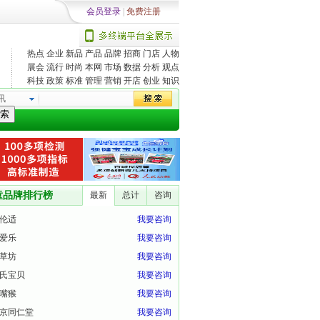
会员登录
|
免费注册
热点
企业
新品
产品
品牌
招商
门店
人物
展会
流行
时尚
本网
市场
数据
分析
观点
科技
政策
标准
管理
营销
开店
创业
知识
讯
索
童品牌排行榜
最新
总计
咨询
伦适
我要咨询
爱乐
我要咨询
草坊
我要咨询
氏宝贝
我要咨询
嘴猴
我要咨询
京同仁堂
我要咨询