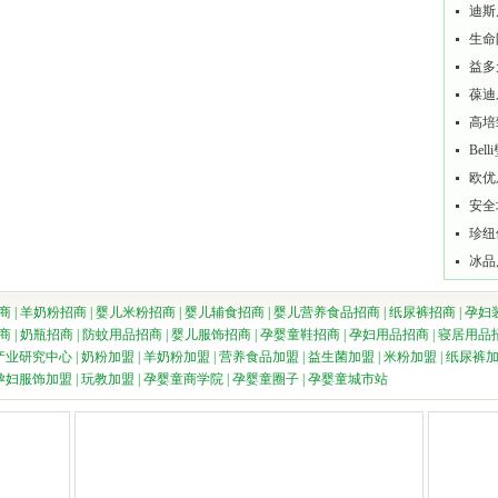
迪斯
生命
益多
葆迪
高培
Be
欧优
安全
珍纽
冰品
商
|
羊奶粉招商
|
婴儿米粉招商
|
婴儿辅食招商
|
婴儿营养食品招商
|
纸尿裤招商
|
孕妇
商
|
奶瓶招商
|
防蚊用品招商
|
婴儿服饰招商
|
孕婴童鞋招商
|
孕妇用品招商
|
寝居用品
产业研究中心
|
奶粉加盟
|
羊奶粉加盟
|
营养食品加盟
|
益生菌加盟
|
米粉加盟
|
纸尿裤
孕妇服饰加盟
|
玩教加盟
|
孕婴童商学院
|
孕婴童圈子
|
孕婴童城市站