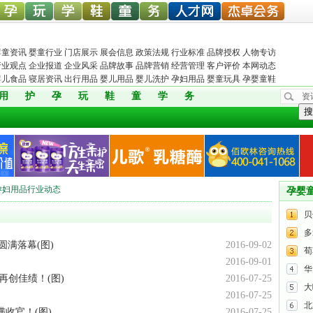
中婴孕
婴童玩
婴童教
孕婴童
儿童服
孕婴机
婴童人才网
杰卓会务
婴童资讯
婴童行业
门店展示
展会信息
政策法规
行业标准
品牌授权
人物专访
行业观点
企业报道
企业风采
品牌故事
品牌营销
经营管理
客户评价
本网动态
婴儿食品
寝居资讯
出行用品
婴儿用品
婴儿洗护
孕妇用品
婴童玩具
孕婴童鞋
用
护
孕
玩
鞋
童
学
务
资
网
具网
育
鞋网
装
构
搜
孕妇用品行业动态
孕婴
贝
多
满落幕(图)
2016-09-02
荀
2016-09-01
华
莱再创佳绩！(图)
2016-07-25
大
2016-07-25
北
满收官！(图)
2016-07-25