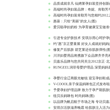
品质成就非凡 仙娉莱孕妇装坚持创新(
高端时尚孕妇装品牌：奇妮、肯勒芳与您相
高端时尚孕妇装肯勒芳与您相约2012上
惠葆：只给“美丽”的女人(图)
爱贝聪孕妇奶粉 为孕育健康宝宝做准备
引进专业护肤技术 安琪尔用心呵护孕妈
约“惠”京正婴童展 好女人成就好妈妈(
修复产后肌肤 碧芝莱还你肌肤弹性(图
川洋妇婴用品将携旗下众品牌齐齐亮相2
贝嘉乐品牌与您共同关注2012京正·北
RUNGEEL润菲母婴护理品 深受妈妈喜
孕婴行业辽商眼光敏锐 迎宝孕妇鞋成盈
V-COOOL亲子保温妈咪包正式发布啦
予爱孕妇护理品牌 致力于孕产期肌肤护
纽贝乐妈咪包 时尚妈咪(图)
以品牌为帆启航于市场之海 专访贝嘉
安琪尔活肤滋养晚霜 给肌肤注入活力(