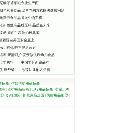
尼纸尿裤领域专业生产商
阳光营养食品 以营养的方式解决健康问题
元营养食品品牌微生物工程
乐新西兰高品质原料 品质赢未来
臻爱 新西兰高端奶粉典范
lli璧丽源自美国安全至上
乐，有机洗护 健康家庭
培养 亲情呵护 安亲做优质幼儿食品
倍羊奶粉——中国羊乳新锐品牌
质 臻舒畅——冰臻幼儿配方奶粉
装招商
|
孕妇洗护用品招商
招商
|
洗护用品招商
|
出行用品招商
|
婴童玩教
加盟
|
奶瓶加盟
|
护肤用品加盟
|
防蚊用品加盟
|