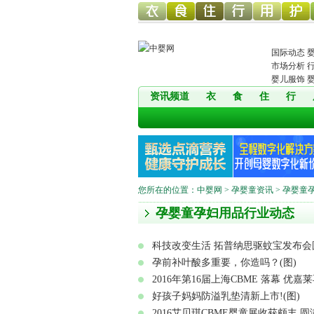
幼儿服
幼儿食
幼儿寝
童车网
幼儿用
幼儿洗
国际动态
市场分析
婴儿服饰
资讯频道
衣
食
住
行
饰网
品网
具网
品网
护网
您所在的位置：
中婴网
>
孕婴童资讯
> 孕婴童
孕婴童孕妇用品行业动态
科技改变生活 拓普纳思驱蚊宝发布会圆
孕前补叶酸多重要，你造吗？(图)
2016年第16届上海CBME 落幕 优嘉
好孩子妈妈防溢乳垫清新上市!(图)
2016艾贝琪CBME婴童展收获颇丰 圆