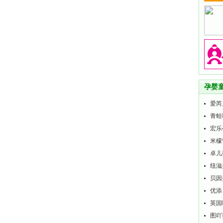
孕婴
爱芮
青蛙
宏乐
米檬
卓儿
纽滋
贝因
优添
英国
图吖