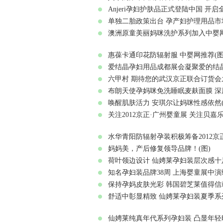
Anjeri孕妇护肤品正式登陆中国 开
单独二胎政策出台 孕产妇护理用品市场
澳洲原童美丽妈咪洗护系列加入中婴网
惠葆卡通印花防辐射服 中婴网推荐(图
爱结晶孕妇用品成都展会凝聚爱的结晶
六甲村 期待您的武汉京正联合订货会之
布朗天使孕妈咪免洗睡眠麦麸面膜 深层
唤醒肌肤活力 安琪尔让妈咪性感依然(
关注2012京正·广州婴童展 关注贝嘉
水华青阳防辐射孕装积极筹备2012京正
妈妈美，产后修复领导品牌！(图)
荷叶领边设计 仙娉莱孕妇装层次感十足
知名孕妇装品牌38周 上海婴童展中演
保持孕妈皮肤光彩 韩国碧芝莱值得信赖
舒适中彰显精致 仙娉莱孕妇装夏季系列
仙娉莱纯真年代系列孕妇装 凸显年轻时