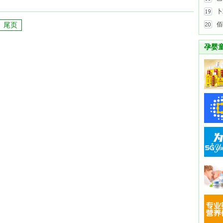
卜
佰
尾页
孕婴