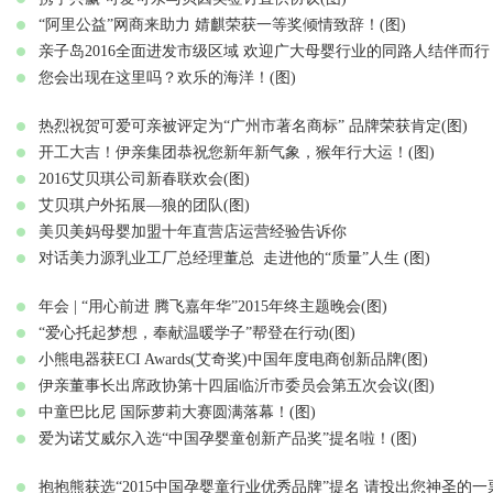
“阿里公益”网商来助力 婧麒荣获一等奖倾情致辞！(图)
亲子岛2016全面进发市级区域 欢迎广大母婴行业的同路人结伴而行！
您会出现在这里吗？欢乐的海洋！(图)
热烈祝贺可爱可亲被评定为“广州市著名商标” 品牌荣获肯定(图)
开工大吉！伊亲集团恭祝您新年新气象，猴年行大运！(图)
2016艾贝琪公司新春联欢会(图)
艾贝琪户外拓展—狼的团队(图)
美贝美妈母婴加盟十年直营店运营经验告诉你
对话美力源乳业工厂总经理董总 走进他的“质量”人生 (图)
年会 | “用心前进 腾飞嘉年华”2015年终主题晚会(图)
“爱心托起梦想，奉献温暖学子”帮登在行动(图)
小熊电器获ECI Awards(艾奇奖)中国年度电商创新品牌(图)
伊亲董事长出席政协第十四届临沂市委员会第五次会议(图)
中童巴比尼 国际萝莉大赛圆满落幕！(图)
爱为诺艾威尔入选“中国孕婴童创新产品奖”提名啦！(图)
抱抱熊获选“2015中国孕婴童行业优秀品牌”提名 请投出您神圣的一票