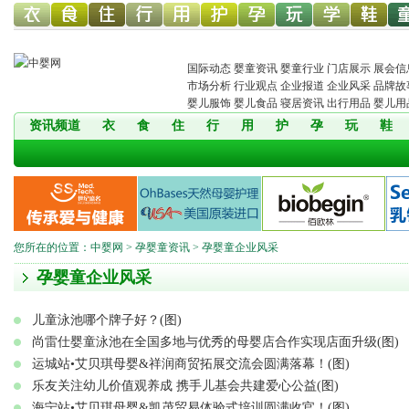
幼儿服
幼儿食
幼儿寝
童车网
幼儿用
幼儿洗
中婴孕
婴童玩
婴童教
孕婴童
儿
国际动态
婴童资讯
婴童行业
门店展示
展会信
市场分析
行业观点
企业报道
企业风采
品牌故
婴儿服饰
婴儿食品
寝居资讯
出行用品
婴儿用
资讯频道
衣
食
住
行
用
护
孕
玩
鞋
饰网
品网
具网
品网
护网
网
具网
育
鞋网
装
您所在的位置：
中婴网
>
孕婴童资讯
> 孕婴童企业风采
孕婴童企业风采
儿童泳池哪个牌子好？(图)
尚雷仕婴童泳池在全国多地与优秀的母婴店合作实现店面升级(图)
运城站•艾贝琪母婴&祥润商贸拓展交流会圆满落幕！(图)
乐友关注幼儿价值观养成 携手儿基会共建爱心公益(图)
海宁站•艾贝琪母婴&凯茂贸易体验式培训圆满收官！(图)