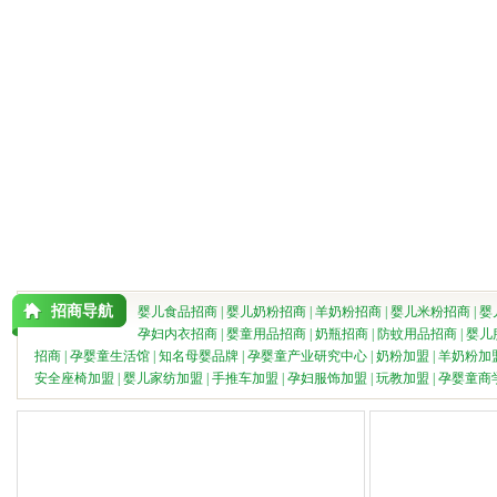
招商导航
婴儿食品招商
|
婴儿奶粉招商
|
羊奶粉招商
|
婴儿米粉招商
|
婴
孕妇内衣招商
|
婴童用品招商
|
奶瓶招商
|
防蚊用品招商
|
婴儿
招商
|
孕婴童生活馆
|
知名母婴品牌
|
孕婴童产业研究中心
|
奶粉加盟
|
羊奶粉加
安全座椅加盟
|
婴儿家纺加盟
|
手推车加盟
|
孕妇服饰加盟
|
玩教加盟
|
孕婴童商