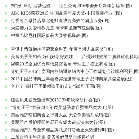
封“猴”拜将 追梦远航——臣生公司2016年会开启新年新篇章(图)
ABC KIDS荣获2015“中国品牌年度大奖-中国童装行业”(图)
可爱可亲母婴店华北仓打造快捷高效的物流服务(图)
为爱接力关爱特教儿童 阿卡邦圣诞节送温暖(图)
中童巴比尼杯国际萝莉大赛收视爆表(图)
喜讯丨恭贺抱抱熊荣获金树奖“年度具潜力品牌奖”(图)
美食美景美如画 好山好水好娃娃——台州好娃娃第二届联谊会精彩集
揭晓2015全国优秀席信息官名单 青蛙王子榜上有名(图)
青蛙王子2016年度国内营销通路销售中心工作规划会议顺利召开(图
2015中国品牌商业年会嘉宾走进青蛙王子 品牌商家共谋发展(图)
入冬了 青蛙王子带领孩子们走进“滋润”王国(图)
纽西贝儿健受邀出席2015CBME秋季研讨会(图)
“青蛙王子”荣获2015年度美盛受欢迎婴童品类大奖(图)
美丽雅济南招商会之行拼人品 天公作美雪后放晴(图)
美丽雅产后护理即将展开火爆大讲堂济南之行(图)
美丽雅产后专业护理品牌武汉订货会正火热进行时(图)
二胎政策尘埃落定 美贝美妈母婴市场迎机遇