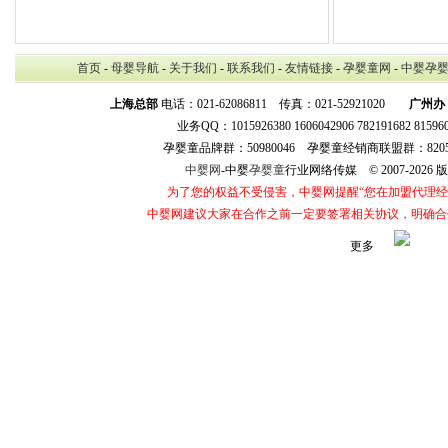
首页
-
母婴导航
-
关于我们
-
联系我们
-
友情链接
-
孕婴童网
-
中婴孕
上海总部
电话：021-62086811 传真：021-52921020
广州办
业务QQ：1015926380 1606042906 782191682 8159
孕婴童品牌群：50980046 孕婴童经销商联盟群：8205
中婴网
-中婴
孕婴童
行业网络传媒 © 2007-202
为了您的权益不受侵害，中婴网提醒“您在加盟代理
中婴网建议大家在合作之前一定要签署相关协议，明确合
更多