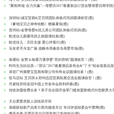
“聚焦终端·合力共赢”—母婴坊2017春夏新品订货会暨母婴坊商学院
深圳站•涵宝贸易&艾贝琪团队体验式培训圆满收官(图)
《爹地宝贝之神奇哈酷》燃爆暑假(图)
贵州站•金赞母婴&优儿美公司团队体验式培训(图)
欧优佳儿新疆培训之旅圆满结束(图)
欧优佳儿：灾区支援 爱心伴童行(图)
乐友牵手兴龙广缘 战略布局秦皇岛母婴市场(图)
南通站·金赞＆南通万通孕婴“亮剑营销”圆满收官！(图)
时尚生活好品质—“苏比”2017春夏潮品发布会&“丫卡”铂金装新品发
恭贺广州康婴宝贸易有限公司年终会议圆满结束！(图)
驻马店站 艾贝琪＆郑州恋恋贸易拓展交流会圆满收官！(图)
丹麦纽菲特皇冠中国上市发布会胜利闭幕(图)
传统加盟收费众多？亲子岛全国开放零门槛加盟新模式叫您眼界大开
天台爱婴房新人训练班开班
喜眠获创新产品奖引星尚频道关注 专访评选组委会中婴网(图)
携手共赢 可爱可亲与贝因美签订直供协议(图)