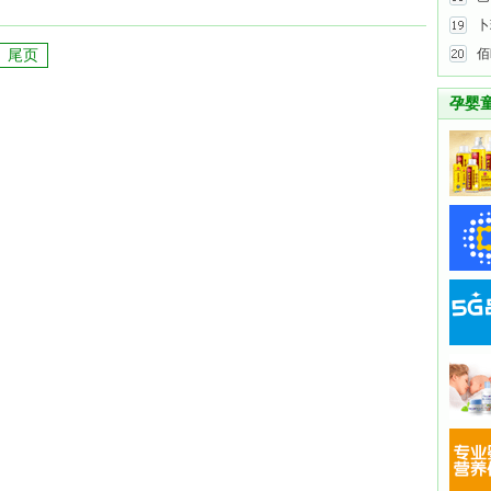
卜
佰
尾页
孕婴