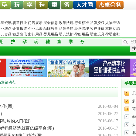
中婴孕
婴童玩
婴童教
孕婴童
儿童服
孕婴机
婴童人才网
杰卓会务
婴童资讯
婴童行业
门店展示
展会信息
政策法规
行业标准
品牌授权
人物专访
行业观点
企业报道
企业风采
品牌故事
品牌营销
经营管理
客户评价
本网动态
婴儿食品
寝居资讯
出行用品
婴儿用品
婴儿洗护
孕妇用品
婴童玩具
孕婴童鞋
用
护
孕
玩
鞋
童
学
务
资
网
具网
育
鞋网
装
构
搜
品营销动态
孕婴
贝
多
作(图)
2016-08-04
荀
)
2016-06-27
华
动购物入口(图)
2016-06-17
大
妈妈经济造就百亿级平台(图)
2016-06-17
北
领衔618热门精选(图)
2016-06-17