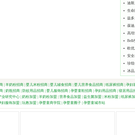
迪斯
生命
益多
葆迪
高培
Be
欧优
安全
珍纽
冰品
商
|
羊奶粉招商
|
婴儿米粉招商
|
婴儿辅食招商
|
婴儿营养食品招商
|
纸尿裤招商
|
孕妇
商
|
奶瓶招商
|
防蚊用品招商
|
婴儿服饰招商
|
孕婴童鞋招商
|
孕妇用品招商
|
寝居用品
产业研究中心
|
奶粉加盟
|
羊奶粉加盟
|
营养食品加盟
|
益生菌加盟
|
米粉加盟
|
纸尿裤
孕妇服饰加盟
|
玩教加盟
|
孕婴童商学院
|
孕婴童圈子
|
孕婴童城市站