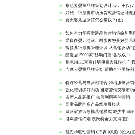
形色界婴童品牌策划设计 设计不仅仅
好酷：纸尿裤市场压货式营销还能走多远
夏天婴儿游泳馆怎么赚钱？(图)
如何有力掌握童装品牌营销策略和手段
爱多多婴儿游泳：两步教您开好婴儿游
富婴儿纸尿裤管理杂谈 从营销驱动到
酷漫居15000家“移动门店”备战双11
耐克NIKE宝宝鞋墙项目大规模推广(图
吉摩人婴童品牌策划 帮助企业更好利
特许经营与自营相结合 雅培服饰营销
强化培训练好内功 雅培营销突破市场(
吉摩人品牌推广 如何利用事件营销
婴童品牌的多产品线发展模式
皇派家族纸尿裤营销模式 减少中间环
引爆营销终端 凯氏特全力支持(图)
凯氏特联动营销 0库存 0风险 0投入(图