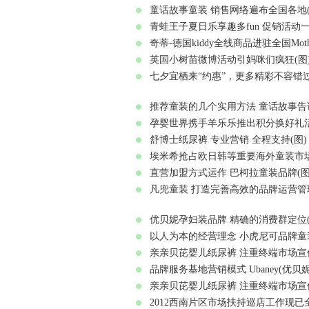
童话故事童装 销售网络遍布全国各地(
青蛙王子夏日乐享趣多fun 促销活动一
奇蒂-德国kiddy全线商品进驻全国Mothe
英国小树苗微博活动引妈咪们疯狂(图
七夕宜栖来“约惠”，更多精彩不容错过
推荐童装的几个实用方法 童话故事告诉
孕婴世界携手羊乐乐推出积分换好礼活动
舒博士纸尿裤 专业营销 全程支持(图)
埃米希抢占欧日韩等重要海外童装市场
直营加盟方式运作 巴柯拉童装品牌(图
凡兜童装 打造完善高效的品牌运营管理
优贝妮孕妇装品牌 精确的消费群定位(
以人为本的经营理念 小虎尼可品牌童装
亲亲贝芘婴儿纸尿裤 注重终端市场宣传
品牌服务基地营销模式 Ubaney(优贝妮
亲亲贝芘婴儿纸尿裤 注重终端市场宣传
2012西南片区市场扶持巡店工作现已