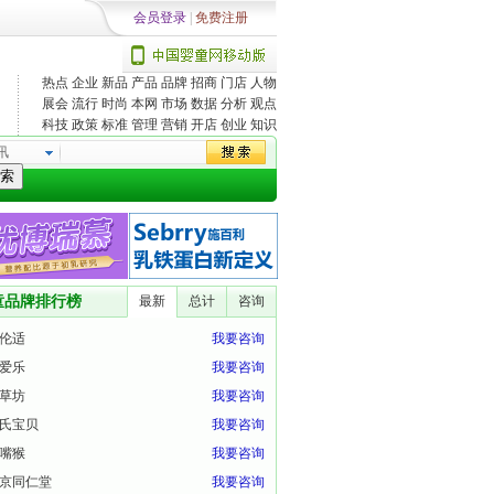
会员登录
|
免费注册
热点
企业
新品
产品
品牌
招商
门店
人物
展会
流行
时尚
本网
市场
数据
分析
观点
科技
政策
标准
管理
营销
开店
创业
知识
讯
索
童品牌排行榜
最新
总计
咨询
伦适
我要咨询
爱乐
我要咨询
草坊
我要咨询
氏宝贝
我要咨询
嘴猴
我要咨询
京同仁堂
我要咨询