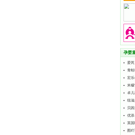
孕婴
爱芮
青蛙
宏乐
米檬
卓儿
纽滋
贝因
优添
英国
图吖