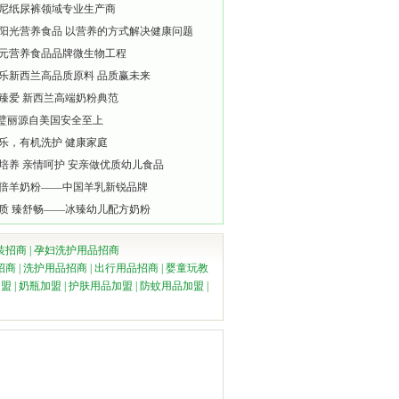
尼纸尿裤领域专业生产商
阳光营养食品 以营养的方式解决健康问题
元营养食品品牌微生物工程
乐新西兰高品质原料 品质赢未来
臻爱 新西兰高端奶粉典范
lli璧丽源自美国安全至上
乐，有机洗护 健康家庭
培养 亲情呵护 安亲做优质幼儿食品
倍羊奶粉——中国羊乳新锐品牌
质 臻舒畅——冰臻幼儿配方奶粉
装招商
|
孕妇洗护用品招商
招商
|
洗护用品招商
|
出行用品招商
|
婴童玩教
加盟
|
奶瓶加盟
|
护肤用品加盟
|
防蚊用品加盟
|