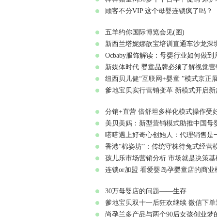
顾客不分VIP 这个母婴连锁疯了吗？
五羊约你国际博览会见(图)
新西兰塔妮娜歆宝培训直通车沙龙深圳
Ocbaby服饰解读：母婴行业如何做到
新媒体时代 婴童品牌必须了解视觉营
纽西贝儿健“互联网+婴童 ”模式京正
爹地宝贝实行营销变革 新模式开启新起
分销+直营 倍舒坦多样化模式操作受好
美贝美妈：新型营销模式助推中国母婴
嗒嗒遇上好奇心创始人：代理销售是一
香港“棉姿坊”：传统守株待兔式经营模
孩儿乐市场营销分析 市场就是决策基础
连锁or加盟 看爱婴岛孕婴童店的商业模
30万母婴店的问题——生存
爹地宝贝双十一后狂欢继续 微信下单送
尚孕兰多产品与两个90后女孩创业梦的