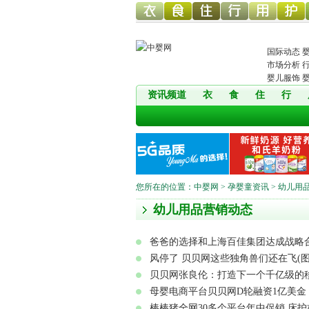
幼儿服
幼儿食
幼儿寝
童车网
幼儿用
幼儿洗
国际动态
市场分析
婴儿服饰
资讯频道
衣
食
住
行
饰网
品网
具网
品网
护网
您所在的位置：
中婴网
>
孕婴童资讯
> 幼儿用
幼儿用品营销动态
爸爸的选择和上海百佳集团达成战略合
风停了 贝贝网这些独角兽们还在飞(图
贝贝网张良伦：打造下一个千亿级的移
母婴电商平台贝贝网D轮融资1亿美金 
棒棒猪全网30多个平台年中促销 床护栏