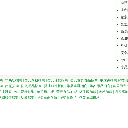
迪斯
生命
益多
葆迪
高培
Be
欧优
安全
珍纽
冰品
商
|
羊奶粉招商
|
婴儿米粉招商
|
婴儿辅食招商
|
婴儿营养食品招商
|
纸尿裤招商
|
孕妇
商
|
奶瓶招商
|
防蚊用品招商
|
婴儿服饰招商
|
孕婴童鞋招商
|
孕妇用品招商
|
寝居用品
产业研究中心
|
奶粉加盟
|
羊奶粉加盟
|
营养食品加盟
|
益生菌加盟
|
米粉加盟
|
纸尿裤
孕妇服饰加盟
|
玩教加盟
|
孕婴童商学院
|
孕婴童圈子
|
孕婴童城市站