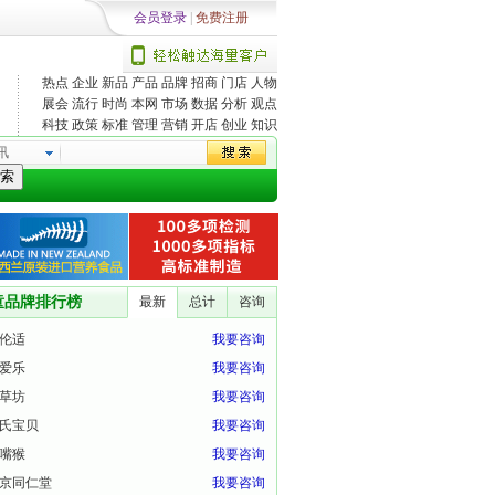
会员登录
|
免费注册
热点
企业
新品
产品
品牌
招商
门店
人物
展会
流行
时尚
本网
市场
数据
分析
观点
科技
政策
标准
管理
营销
开店
创业
知识
讯
索
童品牌排行榜
最新
总计
咨询
伦适
我要咨询
爱乐
我要咨询
草坊
我要咨询
氏宝贝
我要咨询
嘴猴
我要咨询
京同仁堂
我要咨询