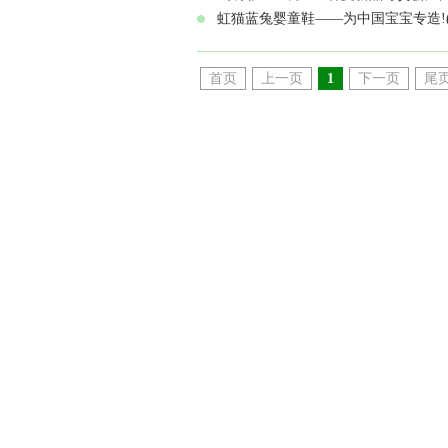
虹猫蓝兔婴童鞋——为中国宝宝专造!(
首页
上一页
1
下一页
尾