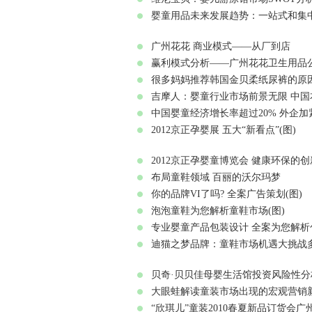
婴童用品未来发展趋势：一站式和集中
广州花花 商业模式——从厂到店
赢利模式分析——广州花花卫生用品
很多妈妈推荐韩国金贝柔纸尿裤的原因
吉摩人：婴童行业市场前景无限 中
中国婴童经济增长率超过20% 外企加
2012京正孕婴展 五大“新看点”(图)
2012京正孕婴童博览会 健康环保的
布局童鞋领域 百丽的沃尔玛梦
你的品牌VI了吗? 全案广告策划(图)
泡泡童鞋为您解析童鞋市场(图)
专业婴童产品包装设计 全案为您解析
迪猫之梦品牌：童鞋市场机遇大挑战多
贝奇·贝贝佳母婴生活馆投资风险性分析
大眼蛙解读童装市场出现的宏观营销新
“欣琪儿”童装2010春夏新品订货会广