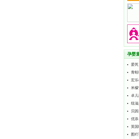
孕婴
爱芮
青蛙
宏乐
米檬
卓儿
纽滋
贝因
优添
英国
图吖