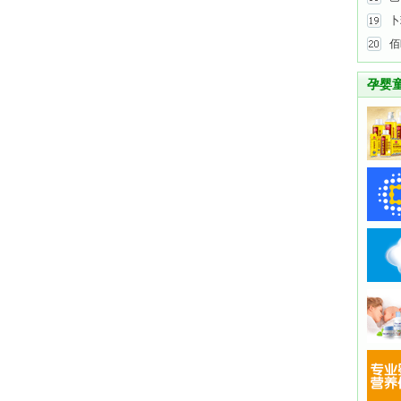
卜
佰
孕婴