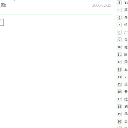
Y
图)
2008-12-25
莱
多
页
纽
广
每
健
欧
朵
五
力
英
爹
拉
施
乖
美