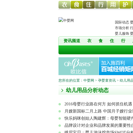
幼儿服
幼儿食
幼儿寝
童车网
幼儿用
幼儿洗
国际动态
市场分析
婴儿服饰
资讯频道
衣
食
住
行
饰网
品网
具网
品网
护网
您所在的位置：
中婴网
>
孕婴童资讯
> 幼儿用
幼儿用品分析动态
2016母婴行业路在何方 如何抓住机遇 
月嫂新国标二月上路 中国月子嫂行业
快乐妈咪创始人陶建辉：母婴智能硬
品牌设计对企业和品牌发展的重要性(
维尼宝贝：婴儿游泳馆市场SWOT分析