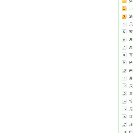
添
小
滴
贝
宏
澳
楽
百
哈
南
努
贝
童
培
尼
红
瑞
巴