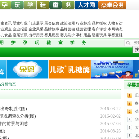
中婴孕
婴童玩
婴童教
孕婴童
儿童服
孕婴机
婴童人才网
杰卓会务
婴童资讯
婴童行业
门店展示
展会信息
政策法规
行业标准
品牌授权
人物专访
行业观点
企业报道
企业风采
品牌故事
品牌营销
经营管理
客户评价
本网动态
婴儿食品
寝居资讯
出行用品
婴儿用品
婴儿洗护
孕妇用品
婴童玩具
孕婴童鞋
用
护
孕
玩
鞋
童
学
务
资
网
具网
育
鞋网
装
构
搜
品分析动态
孕婴
贝
多
出奇制胜?(图)
2016-03-22
荀
现况调查&分析(图)
2016-02-02
华
件的前景与困惑
2015-07-03
大
图)
2014-08-26
北
(图)
2014-05-09