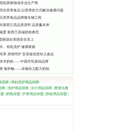
尼纸尿裤领域专业生产商
阳光营养食品 以营养的方式解决健康问题
元营养食品品牌微生物工程
乐新西兰高品质原料 品质赢未来
臻爱 新西兰高端奶粉典范
lli璧丽源自美国安全至上
乐，有机洗护 健康家庭
培养 亲情呵护 安亲做优质幼儿食品
倍羊奶粉——中国羊乳新锐品牌
质 臻舒畅——冰臻幼儿配方奶粉
装招商
|
孕妇洗护用品招商
招商
|
洗护用品招商
|
出行用品招商
|
婴童玩教
加盟
|
奶瓶加盟
|
护肤用品加盟
|
防蚊用品加盟
|