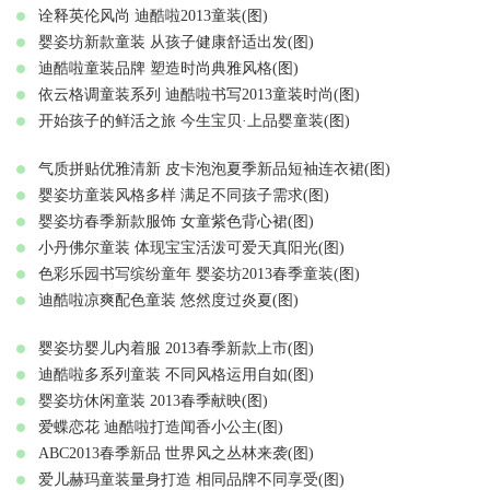
诠释英伦风尚 迪酷啦2013童装(图)
婴姿坊新款童装 从孩子健康舒适出发(图)
迪酷啦童装品牌 塑造时尚典雅风格(图)
依云格调童装系列 迪酷啦书写2013童装时尚(图)
开始孩子的鲜活之旅 今生宝贝·上品婴童装(图)
气质拼贴优雅清新 皮卡泡泡夏季新品短袖连衣裙(图)
婴姿坊童装风格多样 满足不同孩子需求(图)
婴姿坊春季新款服饰 女童紫色背心裙(图)
小丹佛尔童装 体现宝宝活泼可爱天真阳光(图)
色彩乐园书写缤纷童年 婴姿坊2013春季童装(图)
迪酷啦凉爽配色童装 悠然度过炎夏(图)
婴姿坊婴儿内着服 2013春季新款上市(图)
迪酷啦多系列童装 不同风格运用自如(图)
婴姿坊休闲童装 2013春季献映(图)
爱蝶恋花 迪酷啦打造闻香小公主(图)
ABC2013春季新品 世界风之丛林来袭(图)
爱儿赫玛童装量身打造 相同品牌不同享受(图)