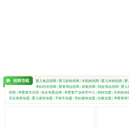
招商导航
婴儿食品招商
|
婴儿奶粉招商
|
羊奶粉招商
|
婴儿米粉招商
|
婴
孕妇内衣招商
|
婴童用品招商
|
奶瓶招商
|
防蚊用品招商
|
婴儿
招商
|
孕婴童生活馆
|
知名母婴品牌
|
孕婴童产业研究中心
|
奶粉加盟
|
羊奶粉加
安全座椅加盟
|
婴儿家纺加盟
|
手推车加盟
|
孕妇服饰加盟
|
玩教加盟
|
孕婴童商