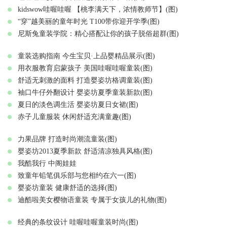
kidswow哇喔哇喔 【桃李满天下，浓情教师节】(图)
“穿”越美丽的童年时光 T100带你迎开学季(图)
尼斯兔童装学院：精心搭配让你的孩子脱俗超群(图)
童装选购指南 今生宝贝·上品婴精品展示(图)
用衣服教育启蒙孩子 美国哇喔哇喔童装(图)
舒适无刺激的面料 打造婴姿坊格调童装(图)
袖口牛仔外翻设计 婴姿坊夏季童装新款(图)
夏日的淡色调生活 婴姿坊夏日女裙(图)
赤子儿童服装 休闲舒适充满童趣(图)
力果品牌 打造时尚潮流童装(图)
婴姿坊2013夏季新款 舒适清凉独具风格(图)
我酷我行 中阁娃娃
致童年铅笔俱乐部与您相约在六一(图)
婴姿坊童装 健康舒适的选择(图)
迪酷啦美女樱物语童装 专属于女孩儿的礼物(图)
经典的条纹设计 哇喔哇喔童装时尚(图)