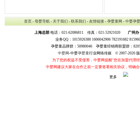
首页
-
母婴导航
-
关于我们
-
联系我们
-
友情链接
-
孕婴童网
-
中婴孕
上海总部
电话：021-62086811 传真：021-52921020
广州办
业务QQ：1015926380 1606042906 782191682 8159
孕婴童品牌群：50980046 孕婴童经销商联盟群：8205
中婴网
-中婴
孕婴童
行业网络传媒 © 2007-202
为了您的权益不受侵害，中婴网提醒“您在加盟代理
中婴网建议大家在合作之前一定要签署相关协议，明确合
更多