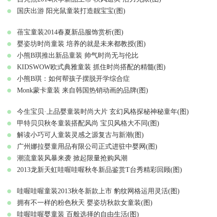
国庆出游 阳光鼠童装打造靓宝宝(图)
蓓宝童装2014春夏新品服饰赏析(图)
婴姿坊时尚童装 培养的就是未来都教授(图)
小熊B琪推出新品童装 帅气时尚无与伦比
KIDSWOW欧式典雅童装 抓住时尚搭配的精髓(图)
小熊B琪：如何帮孩子摆脱开学综合症
Monk蒙卡童装 来自韩国热销动画的品牌(图)
今生宝贝·上品婴童装时尚大片 玄幻风格探秘神秘童年(图)
甲特贝贝秋冬童装搭配风尚 宝贝风格大不同(图)
解读小巧可人童装灵感之源复古与新潮(图)
广州娜拉婴童用品有限公司正式进驻中婴网(图)
潮流童装风暴来袭 掀起限量抢购风潮
2013龙新天虹哇喔哇喔秋冬新品鉴赏T台秀精彩回顾(图)
哇喔哇喔童装2013秋冬新款上市 豹纹网格运用灵活(图)
拥有不一样的粉色秋天 婴姿坊秋款女童装(图)
哇喔哇喔婴童装 百般选择的自由生活(图)