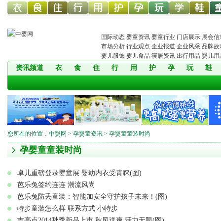
幼儿服
幼儿食
幼儿寝
童车网
幼儿用
幼儿洗
中婴孕
婴童玩
婴童教
孕婴童
儿
国际动态
婴童资讯
婴童行业
门店展示
展会信
市场分析
行业观点
企业报道
企业风采
品牌故
婴儿服饰
婴儿食品
寝居资讯
出行用品
婴儿用
资讯频道
衣
食
住
行
用
护
孕
玩
鞋
饰网
品网
具网
品网
护网
网
具网
育
鞋网
装
您所在的位置：
中婴网
>
孕婴童资讯
> 孕婴童童装时尚
孕婴童童装时尚
卓儿重磅登录婴童展 婴幼内衣受青睐(图)
芭乐兔签约连连 潮流风尚
芭乐兔防丢童装：智能加安全守护孩子未来！(图)
特步童装怎么样 联系方式 小特步
吉亮点2014秋季新品上市 秋风送爽 活力无限(图)