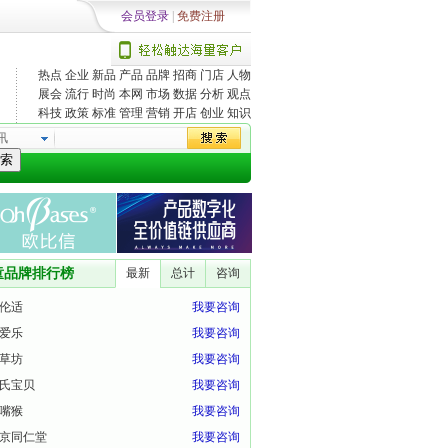
会员登录
|
免费注册
热点
企业
新品
产品
品牌
招商
门店
人物
展会
流行
时尚
本网
市场
数据
分析
观点
科技
政策
标准
管理
营销
开店
创业
知识
讯
索
童品牌排行榜
最新
总计
咨询
伦适
我要咨询
爱乐
我要咨询
草坊
我要咨询
氏宝贝
我要咨询
嘴猴
我要咨询
京同仁堂
我要咨询