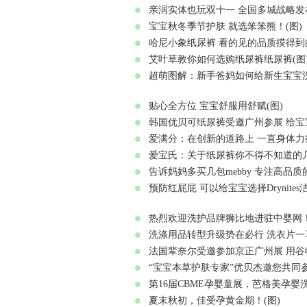
亲润实体也玩双十一 全国多城战略发
宝宝秋冬季节护肤 就选笨笨熊！(图)
哈尼小象纸尿裤 看的见的品质摸得到的
艾叶草教你如何选购纸尿裤纸尿裤(图
超萌图解：新手爸妈如何给新生宝宝洗
贴心全方位 宝宝舒服用舒赋(图)
韩国优贝可纸尿裤受邀广州参展 给宝
爱满分：在创新的道路上 一直身体力
爱宝氏：关于纸尿裤你不得不知道的几
告诉妈妈多买几包mebby 专注高品质
预防红屁屁 可以给宝宝选择Drynite
热烈欢迎洗护品牌狮比地进驻中婴网！
洗涤用品转型升级势在必行 洗衣片一马
法国辈奈尔受邀参加京正广州展 用谷
“宝宝本草护肤专家”优贝杰邀您共同
第16届CBME孕婴童展，芭格美孕婴洗
夏末秋初，佳受孕黄金期！(图)