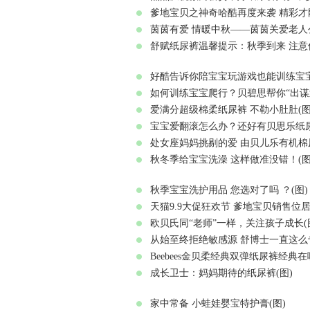
爹地宝贝之神奇哈酷再度来袭 精彩才刚
茵茵有爱 情暖中秋——茵茵关爱老人公
舒赋纸尿裤温馨提示：秋季到来 注意保
好酷告诉你陪宝宝玩游戏也能训练宝宝
如何训练宝宝爬行？贝碧思帮你“出谋划
爱满分超级棉柔纸尿裤 不勒小肚肚(图
宝宝爱翻滚怎么办？还好有贝思乐纸尿
处女座妈妈挑剔的爱 由贝儿乐有机棉
秋冬季给宝宝洗澡 这样做准没错！(图
秋季宝宝洗护用品 您选对了吗 ？(图)
天猫9.9大促狂欢节 爹地宝贝销售位居
欧贝氏同“老师”一样，关注孩子成长(
从始至终拒绝敏感源 舒博士一直这么
Beebees金贝柔经典双弹纸尿裤经典在哪
成长卫士：妈妈期待的纸尿裤(图)
家中常备 小蛙娃婴宝特护膏(图)