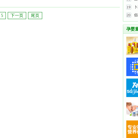
卜
佰
5
下一页
尾页
孕婴