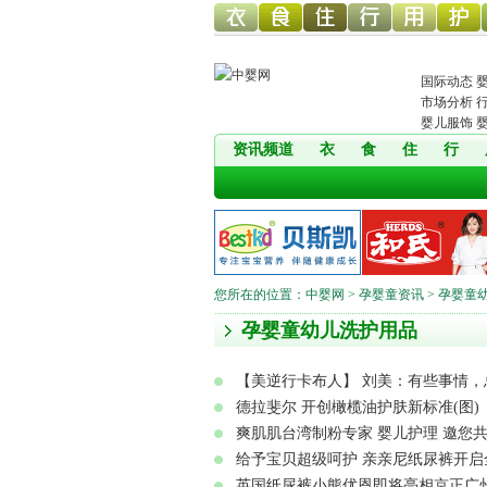
幼儿服
幼儿食
幼儿寝
童车网
幼儿用
幼儿洗
国际动态
市场分析
婴儿服饰
资讯频道
衣
食
住
行
饰网
品网
具网
品网
护网
您所在的位置：
中婴网
>
孕婴童资讯
> 孕婴童
孕婴童幼儿洗护用品
【美逆行卡布人】 刘美：有些事情，总要人
德拉斐尔 开创橄榄油护肤新标准(图)
爽肌肌台湾制粉专家 婴儿护理 邀您共
给予宝贝超级呵护 亲亲尼纸尿裤开启
英国纸尿裤小熊优恩即将亮相京正广州