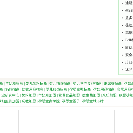
迪斯
生命
益多
葆迪
高培
Be
欧优
安全
珍纽
冰品
商
|
羊奶粉招商
|
婴儿米粉招商
|
婴儿辅食招商
|
婴儿营养食品招商
|
纸尿裤招商
|
孕妇
商
|
奶瓶招商
|
防蚊用品招商
|
婴儿服饰招商
|
孕婴童鞋招商
|
孕妇用品招商
|
寝居用品
产业研究中心
|
奶粉加盟
|
羊奶粉加盟
|
营养食品加盟
|
益生菌加盟
|
米粉加盟
|
纸尿裤
孕妇服饰加盟
|
玩教加盟
|
孕婴童商学院
|
孕婴童圈子
|
孕婴童城市站