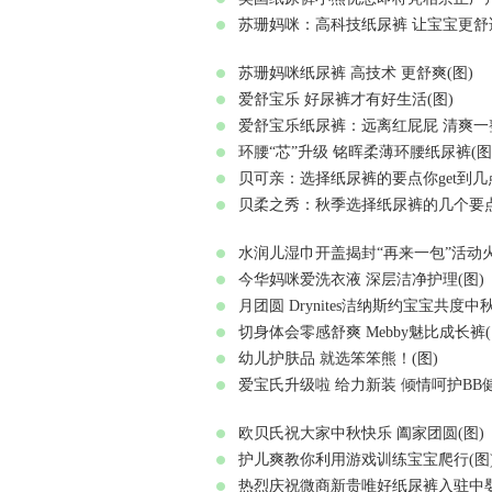
苏珊妈咪：高科技纸尿裤 让宝宝更舒适
苏珊妈咪纸尿裤 高技术 更舒爽(图)
爱舒宝乐 好尿裤才有好生活(图)
爱舒宝乐纸尿裤：远离红屁屁 清爽一整
环腰“芯”升级 铭晖柔薄环腰纸尿裤(图
贝可亲：选择纸尿裤的要点你get到几点
贝柔之秀：秋季选择纸尿裤的几个要点
水润儿湿巾开盖揭封“再来一包”活动火
今华妈咪爱洗衣液 深层洁净护理(图)
月团圆 Drynites洁纳斯约宝宝共度中
切身体会零感舒爽 Mebby魅比成长裤(
幼儿护肤品 就选笨笨熊！(图)
爱宝氏升级啦 给力新装 倾情呵护BB健
欧贝氏祝大家中秋快乐 阖家团圆(图)
护儿爽教你利用游戏训练宝宝爬行(图
热烈庆祝微商新贵唯好纸尿裤入驻中婴