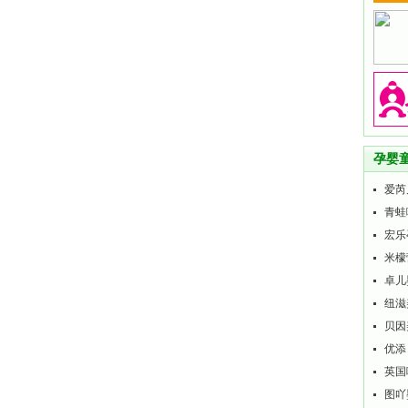
孕婴
爱芮
青蛙
宏乐
米檬
卓儿
纽滋
贝因
优添
英国
图吖