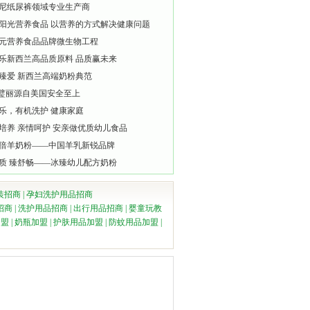
尼纸尿裤领域专业生产商
阳光营养食品 以营养的方式解决健康问题
元营养食品品牌微生物工程
乐新西兰高品质原料 品质赢未来
臻爱 新西兰高端奶粉典范
lli璧丽源自美国安全至上
乐，有机洗护 健康家庭
培养 亲情呵护 安亲做优质幼儿食品
倍羊奶粉——中国羊乳新锐品牌
质 臻舒畅——冰臻幼儿配方奶粉
装招商
|
孕妇洗护用品招商
招商
|
洗护用品招商
|
出行用品招商
|
婴童玩教
加盟
|
奶瓶加盟
|
护肤用品加盟
|
防蚊用品加盟
|