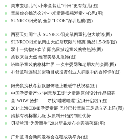
周末去哪儿?小小米童装让“种田”更有范儿(图)
童装你会挑选么?小小米童装揭秘潮童小心思(图)
SUNROO阳光鼠 全新“LOOK”深圳起航(图)
西丽天虹周年庆 SUNROO阳光鼠四重礼包大放送(图)
SUNROO阳光鼠南山天虹店庆限时钜惠 新品1.5-3倍(图)
双十一购物狂欢节 阳光鼠掀起童装购物热潮(图)
柔软来自天然 维智美婴儿服饰(图)
嗒嘀嗒童装的格林世界 一次中婴网和老朋友的会面(图)
乔舒童鞋连锁加盟项目成投资创业人群眼中的香饽饽!(图)
阳光鼠携秋冬新款服饰送上暖暖中秋祝福(图)
中国孕婴童产业“创意梦工场”之童装原创设计作品招募
童‘WOW’拾梦——寻找‘哇喔哇喔’宝贝开启啦!(图)
2014上海CBME孕婴童展 巴拉巴拉童装三足鼎立齐上阵(图)
婧麒有机棉婴儿服 从原料开始的制胜优势
贝斯兰琪“为爱而生”2014新品发布会圆满落幕(图)
广州童博会新闻发布会在穗成功举办(图)