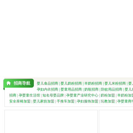
招商导航
婴儿食品招商
|
婴儿奶粉招商
|
羊奶粉招商
|
婴儿米粉招商
|
婴
孕妇内衣招商
|
婴童用品招商
|
奶瓶招商
|
防蚊用品招商
|
婴儿
招商
|
孕婴童生活馆
|
知名母婴品牌
|
孕婴童产业研究中心
|
奶粉加盟
|
羊奶粉加
安全座椅加盟
|
婴儿家纺加盟
|
手推车加盟
|
孕妇服饰加盟
|
玩教加盟
|
孕婴童商