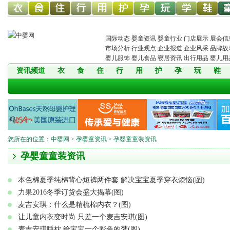
幼儿服
幼儿食
幼儿寝
童车网
幼儿用
幼儿洗
中婴孕
婴童玩
婴童教
孕婴童
儿
国际动态
婴童资讯
婴童行业
门店展示
展会信
市场分析
行业观点
企业报道
企业风采
品牌故
婴儿服饰
婴儿食品
寝居资讯
出行用品
婴儿用
资讯频道
衣
食
住
行
用
护
孕
玩
鞋
饰网
品网
具网
品网
护网
网
具网
育
鞋网
装
您所在的位置：
中婴网
>
孕婴童资讯
> 孕婴童童装资讯
孕婴童童装资讯
本色棉夏季纯棉背心短裤两件套 解决宝宝夏季穿衣烦恼(图)
力果2016冬季订货会盛大揭幕(图)
麦吉安琪：什么是精梳棉内衣？(图)
让儿童内衣变时尚 只差一个麦吉安琪(图)
麦吉安琪睡枕 给宝宝一个彩色的梦(图)