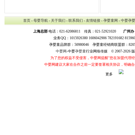
首页
-
母婴导航
-
关于我们
-
联系我们
-
友情链接
-
孕婴童网
-
中婴孕
上海总部
电话：021-62086811 传真：021-52921020
广州办
业务QQ：1015926380 1606042906 782191682 8159
孕婴童品牌群：50980046 孕婴童经销商联盟群：8205
中婴网
-中婴
孕婴童
行业网络传媒 © 2007-202
为了您的权益不受侵害，中婴网提醒“您在加盟代理
中婴网建议大家在合作之前一定要签署相关协议，明确合
更多