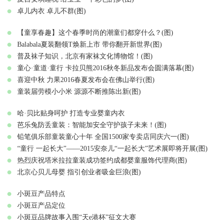
卓儿内衣 卓儿不群(图)
【童享春趣】这个春季时尚的潮童们都穿什么？(图)
Balabala夏装翻领T焕新上市 带你翻开新世界(图)
普及袜子知识，北京有家袜文化博物馆！(图)
童心·童道·童行 卡拉贝熊2016秋冬新品发布会圆满落幕(图)
喜迎中秋 力果2016春夏发布会在佛山举行(图)
童装届劳模小小米 源源不断推陈出新(图)
哈·贝比贴身呵护 打造专业婴童内衣
芭乐兔防丢童装：智能加安全守护孩子未来！(图)
铅笔俱乐部童装童心十年 全国1500家专卖店同庆六一(图)
“童行 一起长大”——2015安奈儿“一起长大”艺术展即将开展(图)
热烈庆祝塔米拉拉童装成功签约成都婴童服饰代理商(图)
北京心贝儿母婴 指引创业者吸金巨浪(图)
小斑豆产品特点
小斑豆产品定位
小斑豆品牌故事入围“天e港杯”征文大赛