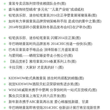
童装专卖店陈列管理依赖团队合作(图)
森马服饰转型瞄准“多元化” “儿童产业链”或成砥柱
铅笔俱乐部、迷你铅笔童装2014京正孕婴童展璀璨落幕(图)
如何有力掌握童装品牌营销策略和手段 是成功的重中之重(图)
2014年恒源祥小囡童装秋冬新品发布会8日在沪举办(图)
铅笔俱乐部、迷你铅笔童装 闪耀2014京正展(图)
辛巴呐呐童装时尚品牌发布 2014CHIC传递一份快乐(图)
巴布豆童装牵手唯品会 演绎阳春三月盛装童话
与爱同眠——晒萌宝睡姿带走小熊公仔(图)
【新品赏析】雅培童装2014春夏系列上市(图)
卡拉贝熊：大家好 才是真的好！(图)
KIDSWOW欧式典雅童装 抓住时尚搭配的精髓(图)
祝贺KIDSWOW惠阳天虹店荣获销售进步奖(图)
WISEMI威斯米携手中婴网 分享快时尚一站式百货模式(图)
瓢虫贝贝童装上海宝大祥六店齐发(图)
新年新衣携手ABC童装再出发 爱心棉服抵新疆、甘肃
辛巴呐呐童装即将登陆2014CHIC 创新设计展厅将呈现新世界