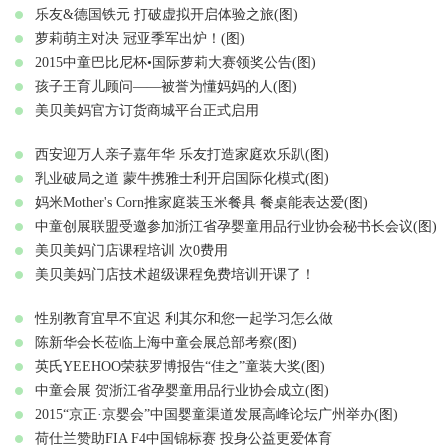
乐友&德国铁元 打破虚拟开启体验之旅(图)
萝莉萌主对决 冠亚季军出炉！(图)
2015中童巴比尼杯•国际萝莉大赛领奖公告(图)
孩子王育儿顾问——被誉为懂妈妈的人(图)
美贝美妈官方订货商城平台正式启用
西安迎万人亲子嘉年华 乐友打造家庭欢乐趴(图)
乳业破局之道 蒙牛携雅士利开启国际化模式(图)
妈米Mother's Corn推家庭装玉米餐具 餐桌能表达爱(图)
中童创展联盟受邀参加浙江省孕婴童用品行业协会秘书长会议(图)
美贝美妈门店课程培训 次0费用
美贝美妈门店技术超级课程免费培训开课了！
性别教育宜早不宜迟 利其尔和您一起学习怎么做
陈新华会长莅临上海中童会展总部考察(图)
英氏YEEHOO荣获罗博报告“佳之”童装大奖(图)
中童会展 贺浙江省孕婴童用品行业协会成立(图)
2015“京正·京婴会”中国婴童渠道发展高峰论坛广州举办(图)
荷仕兰赞助FIA F4中国锦标赛 投身公益更爱体育