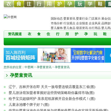
幼儿服
幼儿食
幼儿寝
童车网
幼儿用
幼儿洗
中婴孕
婴童玩
婴童教
孕婴童
儿
国际动态
婴童资讯
婴童行业
门店展示
展会信
市场分析
行业观点
企业报道
企业风采
品牌故
婴儿服饰
婴儿食品
寝居资讯
出行用品
婴儿用
资讯频道
衣
食
住
行
用
护
孕
玩
鞋
饰网
品网
具网
品网
护网
网
具网
育
鞋网
装
您所在的位置：
中婴网
>
孕婴童资讯
> 孕婴童资讯
孕婴童资讯
辽宁、吉林开张在即 天天一族母婴连锁店覆盖东三省(图)
婴儿游泳馆加盟者掌握好这些营销策略助你赢得市场(图)
给予宝贝超级呵护 亲亲尼纸尿裤开启全新合作模式！(图)
儿童泳池哪个牌子好？(图)
尚雷仕婴童泳池在全国多地与优秀的母婴店合作实现店面升级(图)