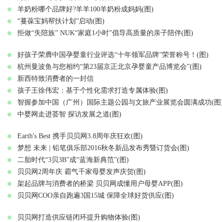
羊奶粉哪个品牌好?羊羊100羊奶粉成妈妈(图)
“蔓葆宝妈帮扶计划”启动(图)
拒做“失陪族” NUK“家庭1小时”倡导高质量的亲子陪伴(图)
好孩子荣膺中国孕婴童行业评选“十年领军品牌”荣誉称号！(图)
杭州曼波鱼与您相约“第23届京正北京孕婴童产品博览会”(图)
新西特致消费者的一封信
孩子王徐伟宏：基于个性化需求打造专属体验(图)
智握参加中国（广州）国际主题公园与文旅产业展览会圆满成功(图
中婴网走进荟智 探访发展之道(图)
Earth's Best 携手贝贝网3.8周年庆狂欢(图)
梦想 未来 | 铅笔俱乐部2016秋冬新品发布秀暨订货会(图)
二胎时代“3贝3B”成“蓝海新典范”(图)
贝贝网2周年庆 霸气千家母婴发声庆贺(图)
架起品牌与消费者的桥梁 贝贝网成懂用户母婴APP(图)
贝贝网COO亲自跑遍3国15城 保障全球好货供应(图)
贝贝网打造供应链闭环提升购物体验(图)