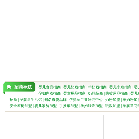
招商导航
婴儿食品招商
|
婴儿奶粉招商
|
羊奶粉招商
|
婴儿米粉招商
|
婴
孕妇内衣招商
|
婴童用品招商
|
奶瓶招商
|
防蚊用品招商
|
婴儿
招商
|
孕婴童生活馆
|
知名母婴品牌
|
孕婴童产业研究中心
|
奶粉加盟
|
羊奶粉加
安全座椅加盟
|
婴儿家纺加盟
|
手推车加盟
|
孕妇服饰加盟
|
玩教加盟
|
孕婴童商