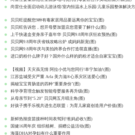
尚雷仕全面启动幼儿游泳馆/室内恒温水上乐园/儿童乐园整体解决方
贝贝旺提醒您9种有毒家居用品要远离你的宝宝(图)
贝贝旺告诉您，想开母婴加盟店您需要了解什么(图)
上千快递盒变身亲子嘉年华 贝贝网9.8周年庆狂欢预热(图)
贝贝网9.8周年庆省钱攻略出炉 成妈妈新宠(图)
贝贝网9.8周年庆与美拍跨界合作打造萌直播(图)
进口奶粉什么牌子好？国外什么样的奶粉才适合自家宝宝(图)
【视频】天灾虽无情 阿拉小优与您同行!阜宁加油!(图)
江苏盐城受灾严重 Arla 美力滋®心系灾区送爱心(图)
揭秘宝宝胃肠道的四种“重要身份”(图)
科学孕育理念触发智能母婴服务再升级(图)
从母亲节到“5.20” 贝贝网五月唱主角(图)
好孩子携手乐视共进生态联盟：为育儿家庭创造用户价值(图)
新鲜热辣疫苗接种时间表驾到!爸妈必收!(图)
国健16周年庆 组织植树、捐赠公益活动(图)
海藻DHA对孕妇有什么重要作用