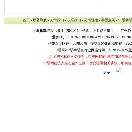
首页
-
母婴导航
-
关于我们
-
联系我们
-
友情链接
-
孕婴童网
-
中婴孕
上海总部
电话：021-62086811 传真：021-52921020
广州办
业务QQ：1015926380 1606042906 782191682 8159
孕婴童品牌群：50980046 孕婴童经销商联盟群：8205
中婴网
-中婴
孕婴童
行业网络传媒 © 2007-202
为了您的权益不受侵害，中婴网提醒“您在加盟代理
中婴网建议大家在合作之前一定要签署相关协议，明确合
更多