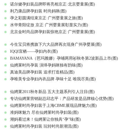
诺尔健孕妇装品牌即将亮相京正·北京婴童展(图)
利乃康品牌孕妇装 时尚妈咪(图)
孕之彩圆满结束京正·广州婴童展之旅(图)
水华青阳绽放 京正·广州婴童展彰显实力(图)
北京金时尚品牌孕妇装惊艳京正·广州婴童展(图)
今生宝贝将携旗下六大品牌再次现身广州孕婴展(图)
IQQI宜栖——孕妇内衣(图)
BAMAYANA（芭玛雅娜）孕哺两用衫秋冬第2波新品上市(图)
仙娉莱时尚孕装 演绎孕妈咪独有韵味(图)
真迪美品牌孕妇装 追求打造精品(图)
孕唯美专业孕妇内衣品牌 孕味十足 唯我尽美(图)
仙娉莱2011秋冬新品 五大主题系列引人注目(图)
专访仙娉莱营销副总邱志平：产品研发是品牌核心优势(图)
仙娉莱时尚孕妇装于上海CBME展现品牌魅力(图)
准妈咪魅力 尽在仙娉莱时尚孕妇装(图)
潮妈看过来！仙娉莱让你独具“孕”味(图)
仙娉莱时尚孕妇装 玩转时尚新潮流(图)