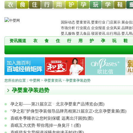
幼儿服
幼儿食
幼儿寝
童车网
幼儿用
幼儿洗
中婴孕
婴童玩
婴童教
孕婴童
儿
国际动态
婴童资讯
婴童行业
门店展示
展会信
市场分析
行业观点
企业报道
企业风采
品牌故
婴儿服饰
婴儿食品
寝居资讯
出行用品
婴儿用
资讯频道
衣
食
住
行
用
护
孕
玩
鞋
饰网
品网
具网
品网
护网
网
具网
育
鞋网
装
您所在的位置：
中婴网
>
孕婴童资讯
> 孕婴童孕装趋势
孕婴童孕装趋势
孕之彩——第21届京正 · 北京孕婴童产品博览会(图)
“孕之彩”护身型孕装领导品牌亮相第21届京正•北京孕婴童展(图)
喜眠冬季睡衣让您时刻保暖 远离出汗困扰(图)
喜眠五大优势 帮你甩掉一身臭汗！(图)
喜眠登东方早报讲诉睡衣的速干时代(图)