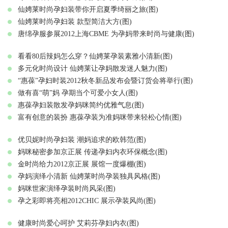
仙娉莱时尚孕妇装带你开启夏季绮丽之旅(图)
仙娉莱时尚孕妇装 款型简洁大方(图)
唐绵孕服参展2012上海CBME 为孕妈带来时尚与健康(图)
看看80后辣妈怎么穿？仙娉莱孕装素雅小清新(图)
多元化时尚设计 仙娉莱让孕妈散发迷人魅力(图)
“惠葆”孕妇时装2012秋冬新品发布会暨订货会将举行(图)
做有喜“萌”妈 孕期当个可爱小女人(图)
惠葆孕妇装散发孕妈咪简约优雅气息(图)
富有创意的装扮 惠葆孕装为准妈咪带来轻松心情(图)
优贝妮时尚孕妇装 潮妈追求的欧韩范(图)
妈咪秘密参加京正展 传递孕妇内衣环保概念(图)
金时尚给力2012京正展 展馆一度爆棚(图)
孕妈演绎小清新 仙娉莱时尚孕装独具风格(图)
妈咪世家演绎孕装时尚风采(图)
孕之彩即将亮相2012CHIC 展示孕装风尚(图)
健康时尚爱心呵护 艾莉芬孕妇内衣(图)