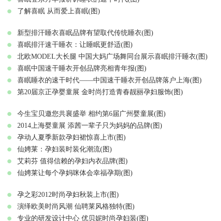
了解喜眠 从而爱上喜眠(图)
新型排汗睡衣喜眠品牌有望取代传统睡衣(图)
喜眠排汗速干睡衣：让睡眠更舒适(图)
北欧MODEL大长腿 中国大妈广场舞同台展示喜眠排汗睡衣(图)
喜眠中国速干睡衣开创品牌亮相青年报(图)
喜眠睡衣的速干时代——中国速干睡衣开创品牌落户上海(图)
第20届京正孕婴童展 金时尚打造青春靓丽孕妇服饰(图)
今生宝贝邀您共襄盛举 相约第6届广州婴童展(图)
2014上海婴童展 添茜一辈子只为妈妈的品牌(图)
孕动人夏季新款孕妇裙惊喜上市(图)
仙娉莱：孕妇装时装化潮流(图)
艾莉芬 值得信赖的孕妇内衣品牌(图)
仙娉莱让每个孕妈咪体会幸福孕期(图)
孕之彩2012时尚孕妇秋装上市(图)
演绎欧美时尚风潮 仙聘莱风格独特(图)
专业的研发设计中心 优贝妮时尚孕妇装(图)