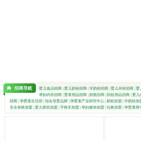
招商导航
婴儿食品招商
|
婴儿奶粉招商
|
羊奶粉招商
|
婴儿米粉招商
|
婴
孕妇内衣招商
|
婴童用品招商
|
奶瓶招商
|
防蚊用品招商
|
婴儿
招商
|
孕婴童生活馆
|
知名母婴品牌
|
孕婴童产业研究中心
|
奶粉加盟
|
羊奶粉加
安全座椅加盟
|
婴儿家纺加盟
|
手推车加盟
|
孕妇服饰加盟
|
玩教加盟
|
孕婴童商