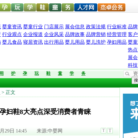
中婴孕
婴童玩
婴童教
孕婴童
儿童服
孕婴机
婴童人才网
杰卓会务
态
婴童资讯
婴童行业
门店展示
展会信息
政策法规
行业标准
品牌
析
行业观点
企业报道
企业风采
品牌故事
品牌营销
经营管理
客户
饰
婴儿食品
寝居资讯
出行用品
婴儿用品
婴儿洗护
孕妇用品
婴童
网
具网
育
鞋网
装
构
热点
展会
科技
资
用
护
孕
玩
鞋
童
学
务
搜
道
> 正文
孕妇鞋8大亮点深受消费者青睐
T
11月29日 14:45 来源:中婴网
T