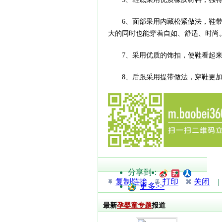
6、面部采用内藏松紧做法，鞋带
大的同时也能穿着自如、舒适、时尚
7、采用优质的饰扣，使鞋看起来
8、后跟采用提带做法，穿鞋更加
分享到：
复制链接
打印
关闭
| 
更多>>
最新
孕婴童专题
报道