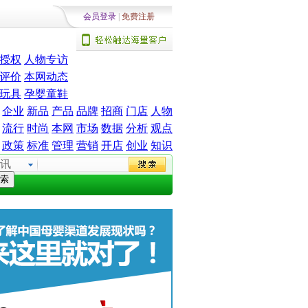
会员登录
|
免费注册
授权
人物专访
评价
本网动态
玩具
孕婴童鞋
企业
新品
产品
品牌
招商
门店
人物
流行
时尚
本网
市场
数据
分析
观点
政策
标准
管理
营销
开店
创业
知识
讯
索