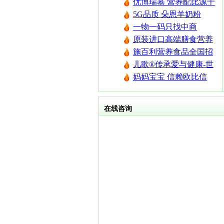
优博瑞慕 营养配比源于
承诺
初乳研究
5G品质 朵恩羊奶粉
5GYoungMa的选择
一物一码只找中商
原装进口高端膳食营养
补充剂 专注宝宝营养 伴
施百利营养食品全国招
随健康成长
商
儿歌®传承爱与健康-世
纪盛名全方位儿童营养
妈妈宝宝 信赖欧比信
管理
在线咨询