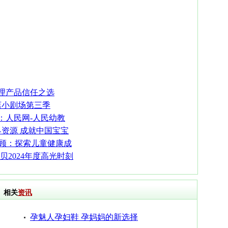
肌护理产品信任之选
店小剧场第三季
：人民网-人民幼教
界资源 成就中国宝宝
回顾：探索儿童健康成
贝2024年度高光时刻
相关
资讯
孕魅人孕妇鞋 孕妈妈的新选择