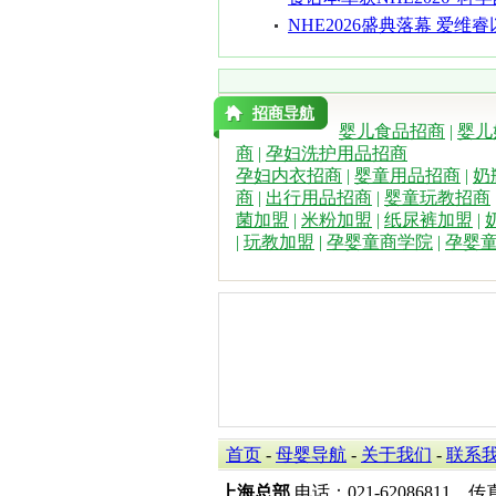
领奖”：中式食
NHE2026盛典落幕 爱维
敏营养领域垂
招商导航
婴儿食品招商
|
婴儿
商
|
孕妇洗护用品招商
孕妇内衣招商
|
婴童用品招商
|
奶
商
|
出行用品招商
|
婴童玩教招商
菌加盟
|
米粉加盟
|
纸尿裤加盟
|
|
玩教加盟
|
孕婴童商学院
|
孕婴
首页
-
母婴导航
-
关于我们
-
联系
上海总部
电话：021-62086811 传