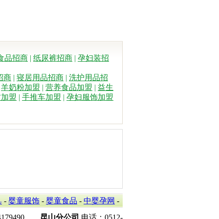
食品招商
|
纸尿裤招商
|
孕妇装招
招商
|
寝居用品招商
|
洗护用品招
|
羊奶粉加盟
|
营养食品加盟
|
益生
纺加盟
|
手推车加盟
|
孕妇服饰加盟
具
-
婴童服饰
-
婴童食品
-
中婴孕网
-
34179490
昆山分公司
电话：0512-