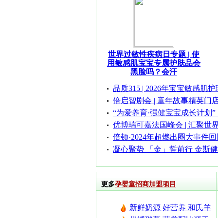
世界过敏性疾病日专题 | 使
用敏感肌宝宝专属护肤品会
黑脸吗？会汗
品质315 | 2026年宝宝敏感
倍启智剧会 | 童年故事精英门
“为爱养育·强健宝宝成长计划”
优博瑞可嘉法国峰会 | 汇聚世
倍顿·2024年超燃出圈大事件
凝心聚势 「金」誓前行 金斯健
更多
孕婴童招商加盟项目
新鲜奶源 好营养 和氏羊
奶粉 每一滴都是新鲜的