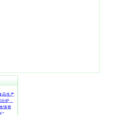
食品生产
据出炉，
合牧场资
任”