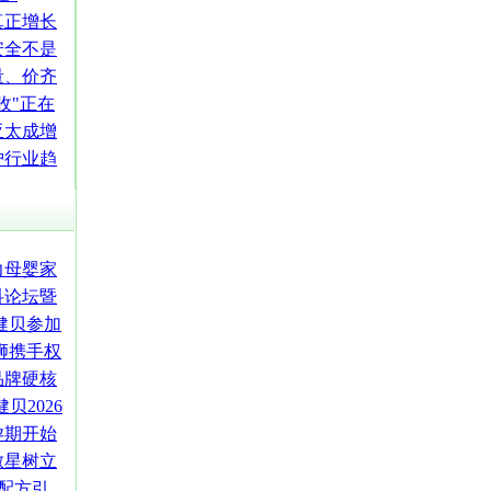
真正增长
安全不是
量、价齐
收"正在
亚太成增
护行业趋
力母婴家
科论坛暨
健贝参加
狮携手权
品牌硬核
贝2026
孕期开始
敏星树立
学配方引