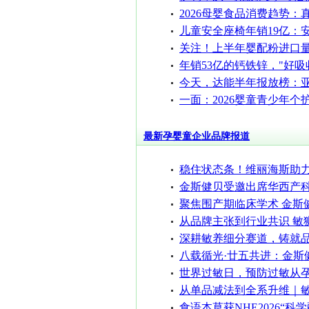
2026母婴食品消费趋势：
的不是产品，
儿童安全座椅年销19亿：
卖点？
关注！上半年婴配粉进口
涨，进口自欧
年销53亿的钙铁锌，"好吸
改写品类的游
今天，达能半年报放榜：
长最快大区，
一面：2026婴童青少年个
势-全龄育儿精
最新孕婴童企业品牌报道
稳住状态条！维丽海斯助
庭在“温差穿
金斯健贝受邀出席华西产
产科危急重症
聚焦围产期临床学术 金斯
产科危急重症
从品牌主张到行业共识 敏
威专家启动《
深耕敏养细分赛道，铸就
实力｜爱维睿
八载循光·廿五共进：金斯健
CBME
世界过敏日，预防过敏从
从单品减法到全系升维｜
低敏辅食2.0时
食语本草获NHE2026“科