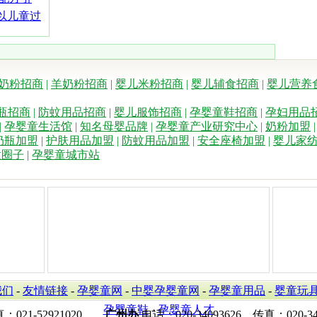
睿以儿童过
奶粉招商
|
羊奶粉招商
|
婴儿米粉招商
|
婴儿辅食招商
|
婴儿营养
瓶招商
|
防蚊用品招商
|
婴儿服饰招商
|
孕婴童鞋招商
|
孕妇用品
|
孕婴童生活馆
|
知名母婴品牌
|
孕婴童产业研究中心
|
奶粉加盟
奶瓶加盟
|
护肤用品加盟
|
防蚊用品加盟
|
安全座椅加盟
|
婴儿家
童圈子
|
孕婴童城市站
我们
-
友情链接
-
孕婴童网
-
中婴孕婴童网
-
孕婴童用品
-
婴童玩
孕婴童鞋
-
孕婴童人才
真：021-52921020
广州办
电话：020-34093626 传真：020-