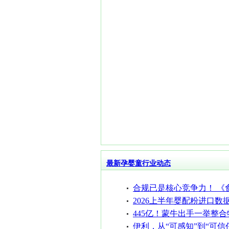
最新孕婴童行业动态
合规已是核心竞争力！ 《
合规管理指南
2026上半年婴配粉进口数
5个国家增长！
445亿！蒙牛出手一举整
产
伊利，从“可感知”到“可信