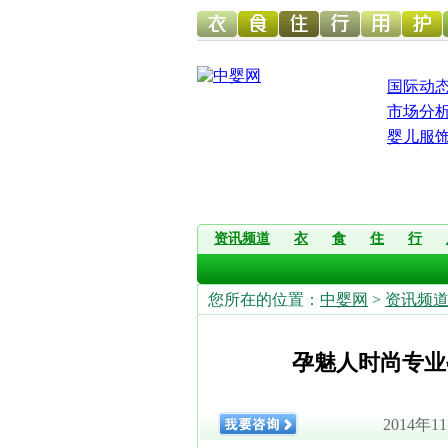
幼儿服
幼儿食
幼儿寝
童车网
幼儿用
幼儿洗
国际动
市场分
婴儿服
饰网
品网
具网
品网
护网
资讯频道
衣
食
住
行
您所在的位置：
中婴网
>
资讯频
孕魅人时尚专业
2014年