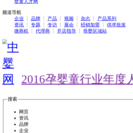
婴童人才网
频道导航
企业
┆
品牌
┆
产品
┆
视频
┆
杂志
┆
产品系列
资讯
┆
专题
┆
专访
┆
展会
┆
经销加盟
┆
供求批发
微商机
┆
代理商
┆
开店指导
┆
母婴区域站
2016孕婴童行业年度
搜索
网页
资讯
品牌
企业