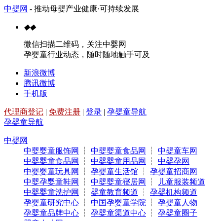
中婴网
- 推动母婴产业健康·可持续发展
◆
◆
微信扫描二维码，关注中婴网
孕婴童行业动态，随时随地触手可及
新浪微博
腾讯微博
手机版
代理商登记
|
免费注册
|
登录
|
孕婴童导航
孕婴童导航
中婴网
中婴婴童服饰网
┆
中婴婴童食品网
┆
中婴童车网
中婴婴童食品网
┆
中婴婴童用品网
┆
中婴孕网
中婴婴童玩具网
┆
孕婴童生活馆
┆
孕婴童招商网
中婴孕婴童鞋网
┆
中婴婴童寝居网
┆
儿童服装频道
中婴婴童洗护网
┆
婴童教育频道
┆
孕婴机构频道
孕婴童研究中心
┆
中国孕婴童学院
┆
孕婴童人物
孕婴童品牌中心
┆
孕婴童渠道中心
┆
孕婴童圈子